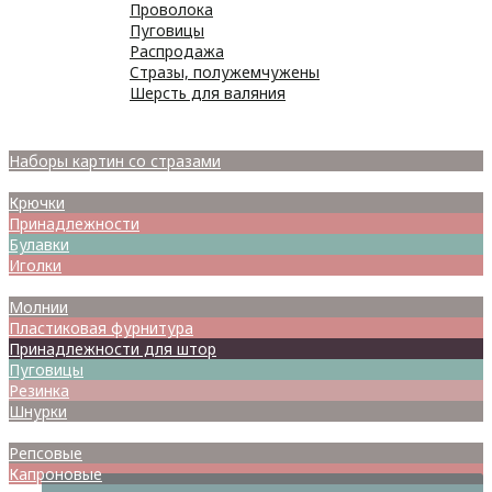
Проволока
Пуговицы
Распродажа
Стразы, полужемчужены
Шерсть для валяния
Наборы для вышивания
Наборы картин со стразами
Спицы
Крючки
Принадлежности
Булавки
Иголки
Металлофурнитура
Молнии
Пластиковая фурнитура
Принадлежности для штор
Пуговицы
Резинка
Шнурки
Атласные
Репсовые
Капроновые