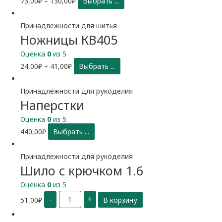
73,00
₽
–
130,00
₽
Выбрать ...
Принадлежности для шитья
Ножницы КВ405
Оценка
0
из 5
24,00
₽
–
41,00
₽
Выбрать ...
Принадлежности для рукоделия
Наперстки
Оценка
0
из 5
440,00
₽
Выбрать ...
Принадлежности для рукоделия
Шило с крючком 1.6
Оценка
0
из 5
Количество
-
+
51,00
₽
В корзину
Шило
с
крючком
1.6