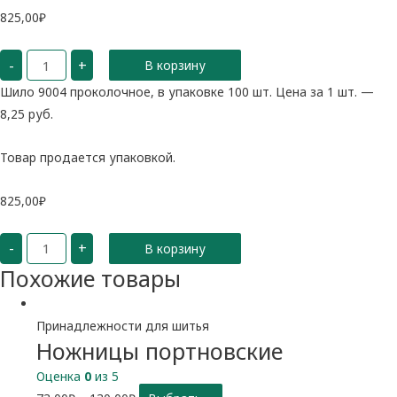
825,00
₽
Количество
-
+
В корзину
Шило
9004
проколочное
Шило 9004 проколочное, в упаковке 100 шт. Цена за 1 шт. —
8,25 руб.
Товар продается упаковкой.
825,00
₽
Количество
-
+
В корзину
Шило
9004
Похожие товары
проколочное
Принадлежности для шитья
Ножницы портновские
Оценка
0
из 5