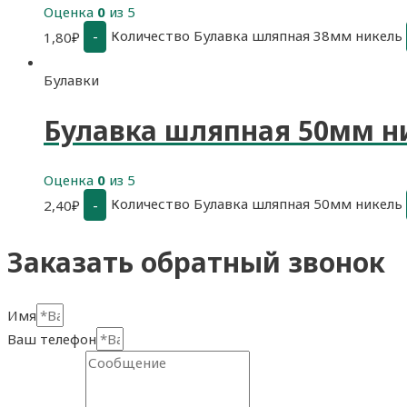
Оценка
0
из 5
Количество Булавка шляпная 38мм никель
-
1,80
₽
Булавки
Булавка шляпная 50мм н
Оценка
0
из 5
Количество Булавка шляпная 50мм никель
-
2,40
₽
Заказать обратный звонок
Имя
Ваш телефон