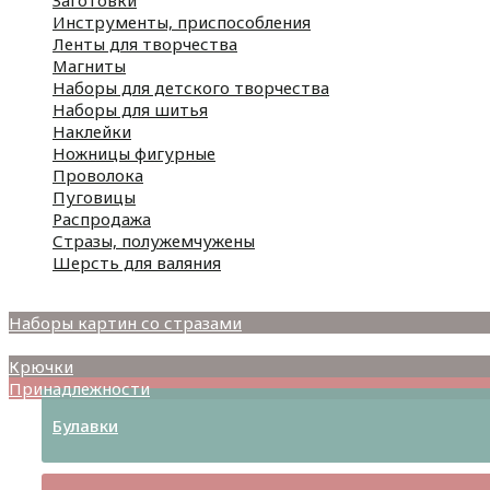
Заготовки
Инструменты, приспособления
Ленты для творчества
Магниты
Наборы для детского творчества
Наборы для шитья
Наклейки
Ножницы фигурные
Проволока
Пуговицы
Распродажа
Стразы, полужемчужены
Шерсть для валяния
Наборы для вышивания
Наборы картин со стразами
Спицы
Крючки
Принадлежности
Булавки