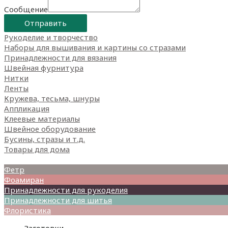
Сообщение
Отправить
Рукоделие и творчество
Наборы для вышивания и картины со стразами
Принадлежности для вязания
Швейная фурнитура
Нитки
Ленты
Кружева, тесьма, шнуры
Аппликация
Клеевые материалы
Швейное оборудование
Бусины, стразы и т.д.
Товары для дома
Товары для творчества
Фетр
Фоамиран
Принадлежности для рукоделия
Принадлежности для шитья
Флористика